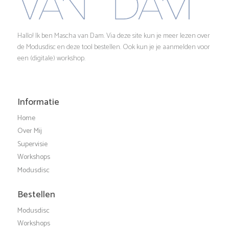
n
i
g
w
Hallo! Ik ben Mascha van Dam. Via deze site kun je meer lezen over
de Modusdisc en deze tool bestellen. Ook kun je je aanmelden voor
a
e
een (digitale) workshop.
t
e
i
Informatie
r
e
Home
g
Over Mij
Supervisie
e
Workshops
Modusdisc
v
Bestellen
e
Modusdisc
Workshops