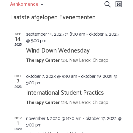
E
E
Aankomende
Z
L
S
o
v
v
i
Laatste afgelopen Evenementen
e
e
l
j
e
k
e
e
s
september 14, 2025 @ 8:00 am
-
oktober 5, 2025
SEP
c
e
14
n
t
@ 5:00 pm
t
n
n
2025
e
Wind Down Wednesday
e
e
e
Therapy Center
123, New Lenox, Chicago
r
m
e
m
e
oktober 7, 2023 @ 9:30 am
-
oktober 19, 2025 @
OKT
e
7
n
5:00 pm
2023
d
e
n
International Student Practics
a
t
Therapy Center
123, New Lenox, Chicago
t
n
u
m
w
november 1, 2020 @ 8:30 am
-
oktober 17, 2022 @
NOV
t
.
1
5:00 pm
2020