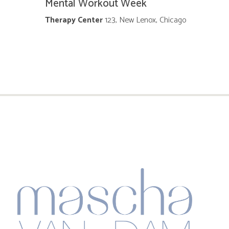
e
Mental Workout Week
e
e
Therapy Center
123, New Lenox, Chicago
n
r
Z
g
o
a
v
e
e
k
n
e
n
n
a
e
v