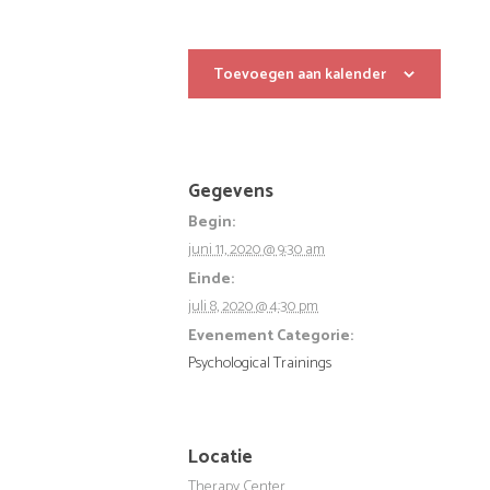
Toevoegen aan kalender
Gegevens
Begin:
juni 11, 2020 @ 9:30 am
Einde:
juli 8, 2020 @ 4:30 pm
Evenement Categorie:
Psychological Trainings
Locatie
Therapy Center