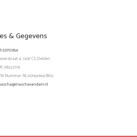
es & Gegevens
6-53712954
evierstraat 4, 7491 CS, Delden
vK 08222179
TW Nummer: NL001946647B02
ascha@maschavandam.nl