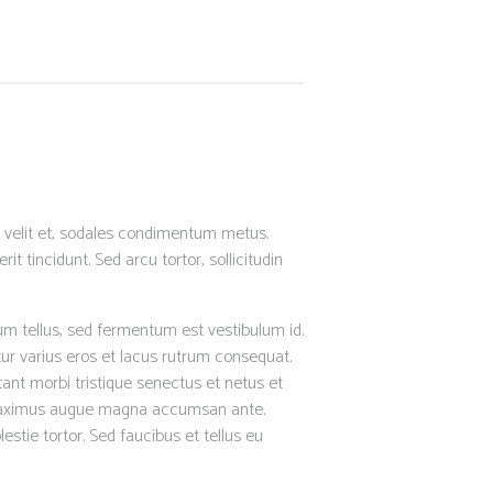
a a velit et, sodales condimentum metus.
t tincidunt. Sed arcu tortor, sollicitudin
um tellus, sed fermentum est vestibulum id.
itur varius eros et lacus rutrum consequat.
tant morbi tristique senectus et netus et
dit maximus augue magna accumsan ante.
tie tortor. Sed faucibus et tellus eu