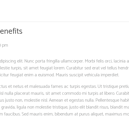
enefits
30 pm
iscing elit. Nunc porta fringilla ullamcorper. Morbi felis orci, lacini
ie turpis, sit amet feugiat lorem. Curabitur sed erat vel tellus hendreri
ficitur feugiat enim a euismod. Mauris suscipit vehicula imperdiet.
ctus et netus et malesuada fames ac turpis egestas. Ut tristique preti
nisl nulla placerat mauris, sit amet commodo mi turpis at libero. Curab
s justo non, molestie nisl. Aenean et egestas nulla. Pellentesque habi
ravida, ligula non molestie tristique, justo elit blandit risus, blan
m faucibus. Sed mauris enim, bibendum at purus aliquet, maximus moles