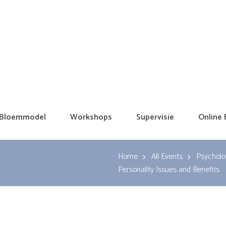
Bloemmodel
Workshops
Supervisie
Online 
Home
All Events
Psycholog
Personality Issues and Benefits