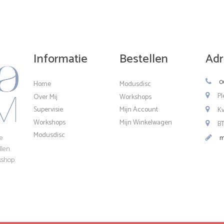
Informatie
Bestellen
Adr
0
Home
Modusdisc
Pl
Over Mij
Workshops
Supervisie
Mijn Account
K
Workshops
Mijn Winkelwagen
B
Modusdisc
je
m
len.
kshop.