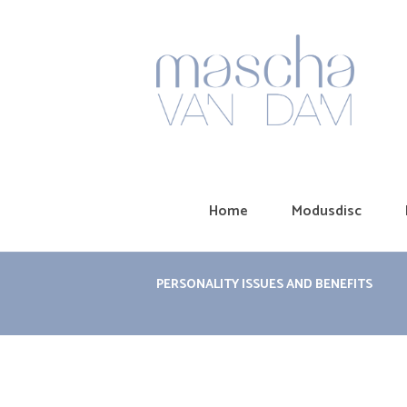
Home
Modusdisc
PERSONALITY ISSUES AND BENEFITS