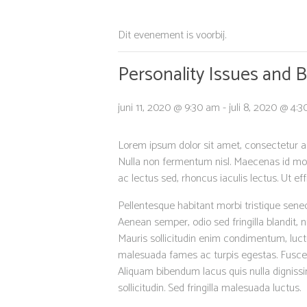
Dit evenement is voorbij.
Personality Issues and B
juni 11, 2020 @ 9:30 am
-
juli 8, 2020 @ 4:
Lorem ipsum dolor sit amet, consectetur adip
Nulla non fermentum nisl. Maecenas id molest
ac lectus sed, rhoncus iaculis lectus. Ut ef
Pellentesque habitant morbi tristique sene
Aenean semper, odio sed fringilla blandit, 
Mauris sollicitudin enim condimentum, luctu
malesuada fames ac turpis egestas. Fusce g
Aliquam bibendum lacus quis nulla dignissi
sollicitudin. Sed fringilla malesuada luctus.