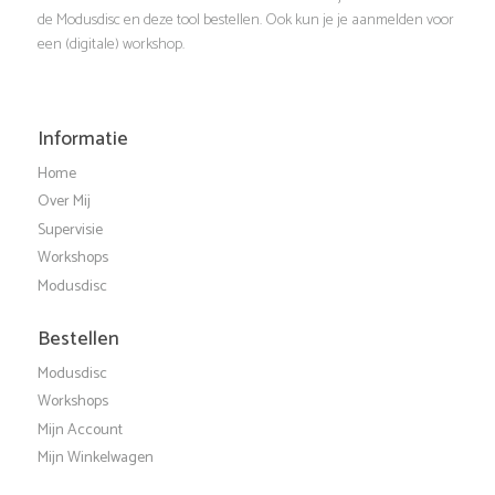
t
e
de Modusdisc en deze tool bestellen. Ook kun je je aanmelden voor
e
een (digitale) workshop.
i
n
r
e
g
Informatie
Home
e
Over Mij
Supervisie
v
Workshops
Modusdisc
e
Bestellen
n
Modusdisc
Workshops
n
Mijn Account
Mijn Winkelwagen
a