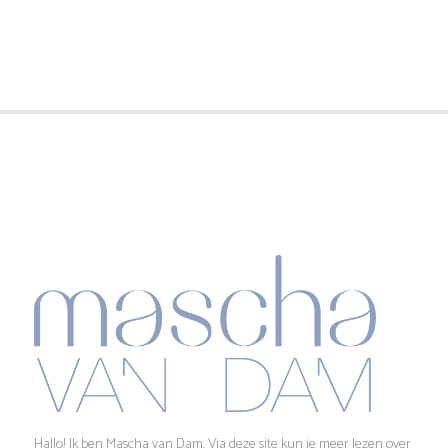
E
o
a
v
v
e
e
e
k
n
n
e
n
e
n
a
m
e
v
e
n
i
n
g
w
a
t
e
Hallo! Ik ben Mascha van Dam. Via deze site kun je meer lezen over