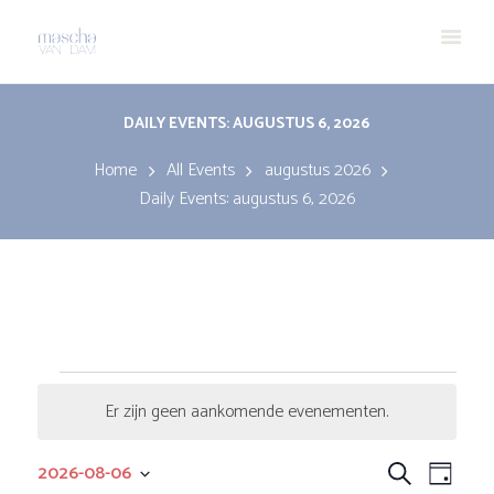
DAILY EVENTS: AUGUSTUS 6, 2026
Home
All Events
augustus 2026
Daily Events: augustus 6, 2026
Evenementen
Er zijn geen aankomende evenementen.
B
in
e
E
E
2026-08-06
Z
r
D