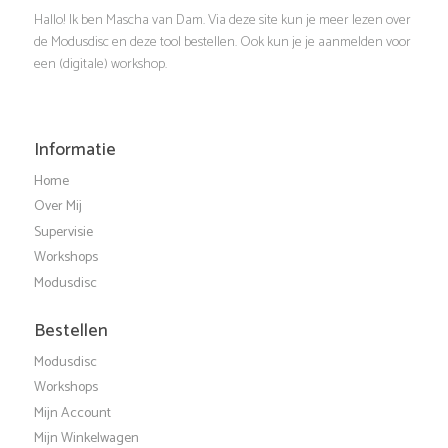
g
Hallo! Ik ben Mascha van Dam. Via deze site kun je meer lezen over
w
de Modusdisc en deze tool bestellen. Ook kun je je aanmelden voor
a
een (digitale) workshop.
e
t
e
Informatie
i
r
Home
e
Over Mij
g
Supervisie
Workshops
e
Modusdisc
v
Bestellen
Modusdisc
e
Workshops
Mijn Account
n
Mijn Winkelwagen