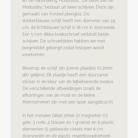
en de handreiking Modusdisc. De basis van de
Modusdisc bestaat uit twee schijven. Deze zijn
gemaakt van frosted plexiglas. De
donkerblauwe schijf heeft een diameter van 24
cm, de lichtblauwe schijf is 18 cm in doorsnede.
Een 5 mm dikke boekschroef verbindt beide
schijven. De schroefdelen hebben we met
borgmiddel geborgd zodat loslopen wordt
voorkomen.
Bovenop de schijf zijn ijzeren plaatjes (0,3mm
dik) gelijmd. Elk plaatje heeft een duurzame
sticker in de kleur van de bijbehorende modus.
De verschillende afbeeldingen (zoals de
afkortingen van de modi en de kleine
thermometer) zijn met een laser aangebracht.
In het metalen blikje zitten 21 magneten (13
gele, 3 rode, 4 blauwe en 1 groene) en 6 plastic
elementen (5 gekleurde cirkels met 6 cm
doorsnede) en de plastic regenboogdriehoek