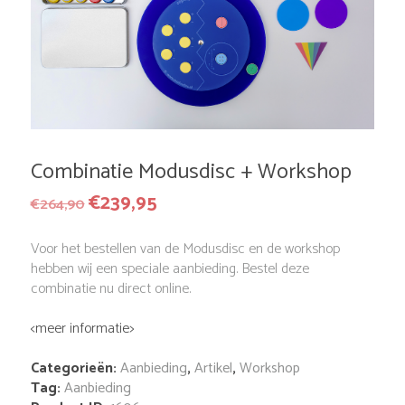
Combinatie Modusdisc + Workshop
€
239,95
Oorspronkelijke
Huidige
€
264,90
prijs
prijs
was:
is:
Voor het bestellen van de Modusdisc en de workshop
€264,90.
€239,95.
hebben wij een speciale aanbieding. Bestel deze
combinatie nu direct online.
<meer informatie>
Categorieën:
Aanbieding
,
Artikel
,
Workshop
Tag:
Aanbieding