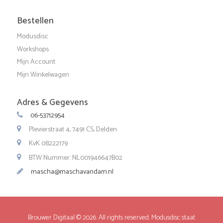
Bestellen
Modusdisc
Workshops
Mijn Account
Mijn Winkelwagen
Adres & Gegevens
06-53712954
Plevierstraat 4, 7491 CS, Delden
KvK 08222179
BTW Nummer: NL001946647B02
mascha@maschavandam.nl
Brouwer Digitaal
© 2026. All rights reserved. Modusdisc staat