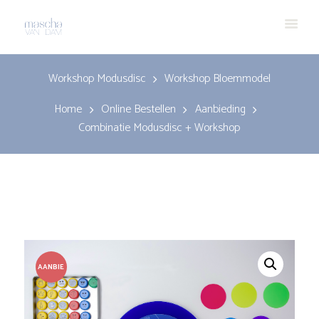
Workshop Modusdisc
Workshop Bloemmodel
Home
Online Bestellen
Aanbieding
Combinatie Modusdisc + Workshop
AANBIE
DING!