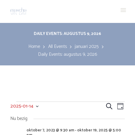
DAILY EVENTS: AUGUSTUS 9, 2026
Home
All Events
januari 2025
Daily Events: augustus 9, 2026
Evenementen
E
E
2025-01-14
Z
D
S
o
v
v
a
Nu bezig
e
in
e
l
g
e
oktober 7, 2023 @ 9:30 am
-
oktober 19, 2025 @ 5:00
k
e