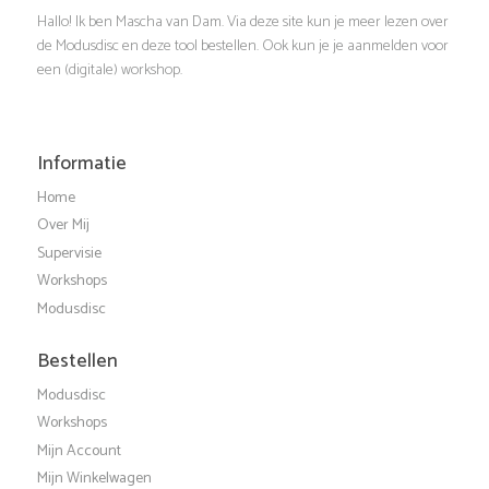
a
e
Hallo! Ik ben Mascha van Dam. Via deze site kun je meer lezen over
t
de Modusdisc en deze tool bestellen. Ook kun je je aanmelden voor
e
een (digitale) workshop.
i
r
e
g
Informatie
Home
e
Over Mij
Supervisie
v
Workshops
Modusdisc
e
Bestellen
n
Modusdisc
Workshops
n
Mijn Account
Mijn Winkelwagen