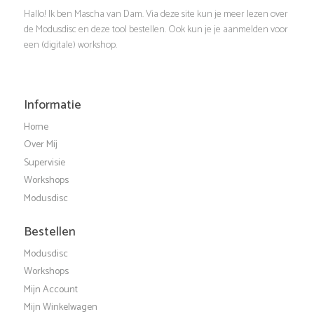
a
e
Hallo! Ik ben Mascha van Dam. Via deze site kun je meer lezen over
t
de Modusdisc en deze tool bestellen. Ook kun je je aanmelden voor
e
een (digitale) workshop.
i
r
e
g
Informatie
Home
e
Over Mij
Supervisie
v
Workshops
Modusdisc
e
Bestellen
n
Modusdisc
Workshops
n
Mijn Account
Mijn Winkelwagen