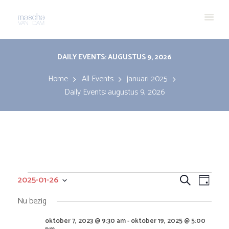
DAILY EVENTS: AUGUSTUS 9, 2026
Home
All Events
januari 2025
Daily Events: augustus 9, 2026
Evenementen
E
E
2025-01-26
Z
D
S
o
v
v
a
Nu bezig
e
in
e
l
g
e
oktober 7, 2023 @ 9:30 am
-
oktober 19, 2025 @ 5:00
k
e