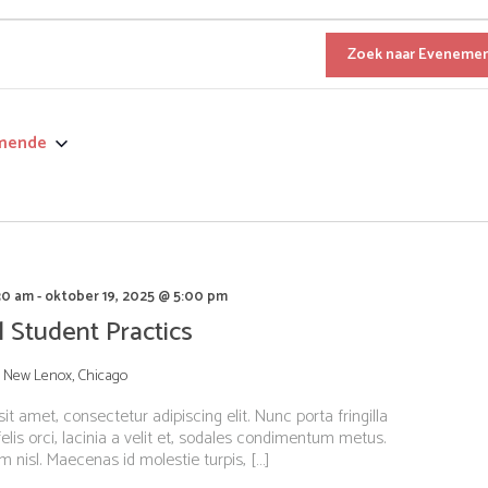
en
Zoek naar Eveneme
mende
30 am
-
oktober 19, 2025 @ 5:00 pm
l Student Practics
, New Lenox, Chicago
t amet, consectetur adipiscing elit. Nunc porta fringilla
elis orci, lacinia a velit et, sodales condimentum metus.
 nisl. Maecenas id molestie turpis, […]