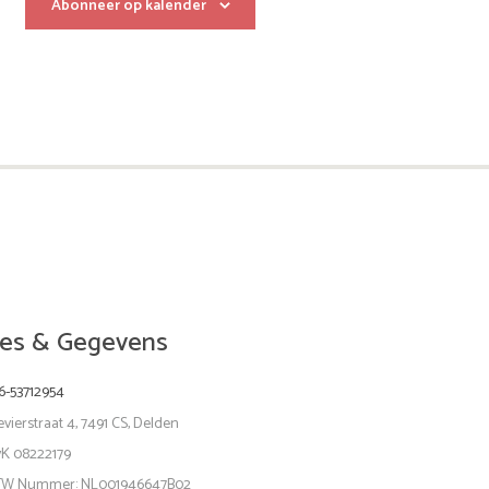
v
Abonneer op kalender
i
g
a
t
i
e
es & Gegevens
6-53712954
evierstraat 4, 7491 CS, Delden
vK 08222179
TW Nummer: NL001946647B02