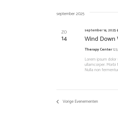
k
t
e
v
u
september 2025
o
m
n
o
.
r
september 14, 2025 
E
ZO
Z
14
v
Wind Down
e
o
n
Therapy Center
123
e
e
Lorem ipsum dolor si
m
ullamcorper. Morbi f
e
Nulla non fermentum
k
n
t
e
e
n
m
n
e
Vorige
Evenementen
t
e
k