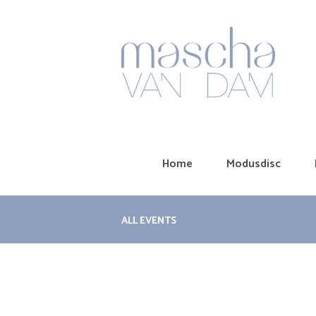
Home
Modusdisc
ALL EVENTS