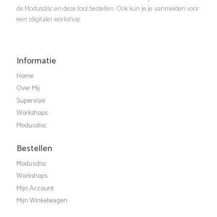
t
de Modusdisc en deze tool bestellen. Ook kun je je aanmelden voor
e
een (digitale) workshop.
i
r
e
g
Informatie
Home
e
Over Mij
Supervisie
v
Workshops
Modusdisc
e
Bestellen
n
Modusdisc
Workshops
n
Mijn Account
Mijn Winkelwagen
a