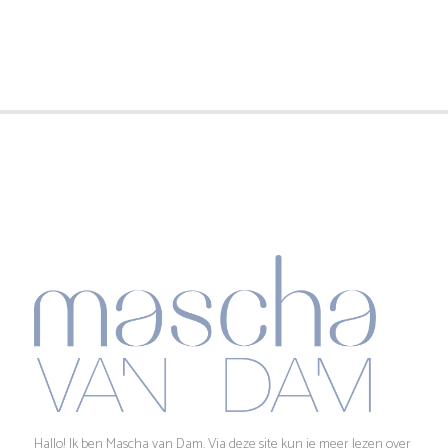
o
a
v
e
e
k
n
e
n
n
a
e
v
n
i
g
w
a
e
Hallo! Ik ben Mascha van Dam. Via deze site kun je meer lezen over