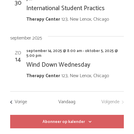
n
t
30
t
n
n
International Student Practics
e
e
e
Therapy Center
123, New Lenox, Chicago
e
r
m
e
m
e
september 2025
e
n
d
e
n
september 14, 2025 @ 8:00 am
-
oktober 5, 2025 @
ZO
a
5:00 pm
14
t
Wind Down Wednesday
t
n
u
m
Therapy Center
123, New Lenox, Chicago
w
t
.
e
e
Evenementen
Vorige
Vandaag
Volgende
e
Evenement
n
r
Abonneer op kalender
Z
g