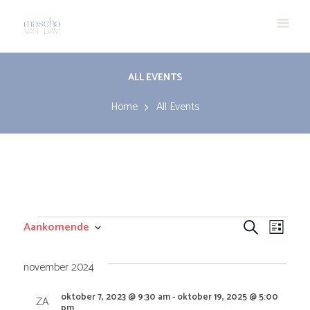
ALL EVENTS
Home
All Events
Evenementen
E
E
Aankomende
Z
L
S
o
v
v
i
e
e
november 2024
l
j
e
k
e
e
s
oktober 7, 2023 @ 9:30 am
-
oktober 19, 2025 @ 5:00
ZA
c
e
pm